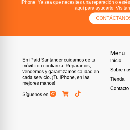
iPhone. Ya sea que necesites una reparación o estés
aquí para ayudarte. Visít
CONTÁCTANO
Menú
En iPaid Santander cuidamos de tu
Inicio
móvil con confianza. Reparamos,
Sobre no
vendemos y garantizamos calidad en
cada servicio. ¡Tu iPhone, en las
Tienda
mejores manos!
Contacto
Síguenos en: