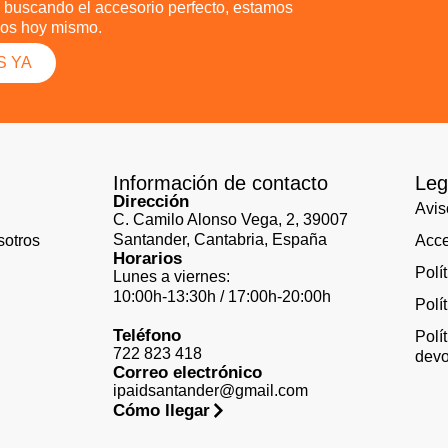
 buscando el accesorio perfecto, estamos
anos hoy mismo.
S YA
Información de contacto
Leg
Dirección
Avis
C. Camilo Alonso Vega, 2, 39007
Santander, Cantabria, España
sotros
Acce
Horarios
Polí
Lunes a viernes:
10:00h-13:30h / 17:00h-20:00h
Polí
Teléfono
Polí
722 823 418
devo
Correo electrónico
ipaidsantander@gmail.com
Cómo llegar